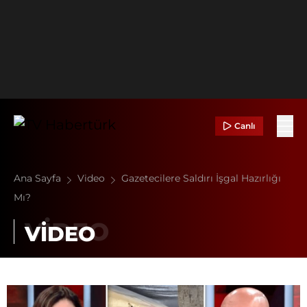
Canlı
Ana Sayfa
Video
Gazetecilere Saldırı İşgal Hazırlığı
Mı?
VİDEO