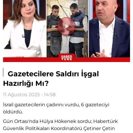
Videoyu
Oynat
Gazetecilere Saldırı İşgal
Hazırlığı Mı?
11 Ağustos 2025 - 14:58
İsrail gazetecilerin çadırını vurdu, 6 gazeteciyi
öldürdü.
Gün Ortası'nda Hülya Hökenek sordu; Habertürk
Güvenlik Politikaları Koordinatörü Çetiner Çetin