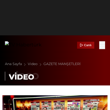
Canlı
Ana Sayfa
Video
GAZETE MANŞETLERİ
VİDEO