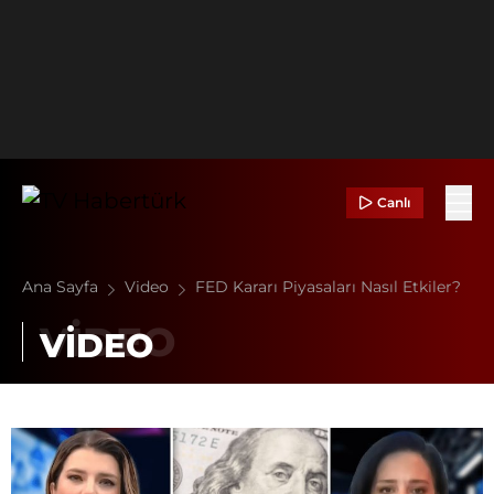
Canlı
Ana Sayfa
Video
FED Kararı Piyasaları Nasıl Etkiler?
VİDEO