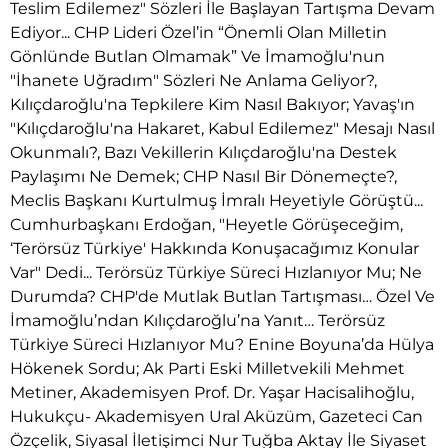
Teslim Edilemez" Sözleri İle Başlayan Tartışma Devam
Ediyor... CHP Lideri Özel’in “Önemli Olan Milletin
Gönlünde Butlan Olmamak” Ve İmamoğlu'nun
"İhanete Uğradım" Sözleri Ne Anlama Geliyor?,
Kılıçdaroğlu'na Tepkilere Kim Nasıl Bakıyor; Yavaş'ın
"Kılıçdaroğlu'na Hakaret, Kabul Edilemez" Mesajı Nasıl
Okunmalı?, Bazı Vekillerin Kılıçdaroğlu'na Destek
Paylaşımı Ne Demek; CHP Nasıl Bir Dönemeçte?,
Meclis Başkanı Kurtulmuş İmralı Heyetiyle Görüştü...
Cumhurbaşkanı Erdoğan, "Heyetle Görüşeceğim,
‘Terörsüz Türkiye' Hakkında Konuşacağımız Konular
Var" Dedi... Terörsüz Türkiye Süreci Hızlanıyor Mu; Ne
Durumda? CHP'de Mutlak Butlan Tartışması… Özel Ve
İmamoğlu’ndan Kılıçdaroğlu’na Yanıt… Terörsüz
Türkiye Süreci Hızlanıyor Mu? Enine Boyuna’da Hülya
Hökenek Sordu; Ak Parti Eski Milletvekili Mehmet
Metiner, Akademisyen Prof. Dr. Yaşar Hacisalihoğlu,
Hukukçu- Akademisyen Ural Aküzüm, Gazeteci Can
Özçelik, Siyasal İletişimci Nur Tuğba Aktay İle Siyaset