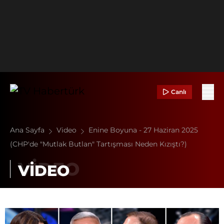
Canlı
Ana Sayfa
Video
Enine Boyuna - 27 Haziran 2025
(CHP'de "Mutlak Butlan" Tartışması Neden Kızıştı?)
VİDEO