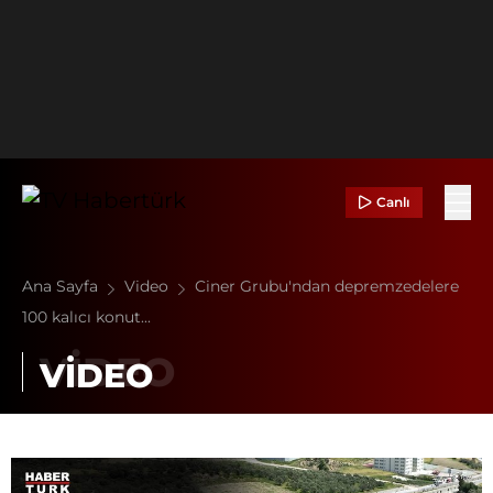
Canlı
Ana Sayfa
Video
Ciner Grubu'ndan depremzedelere
100 kalıcı konut...
VİDEO