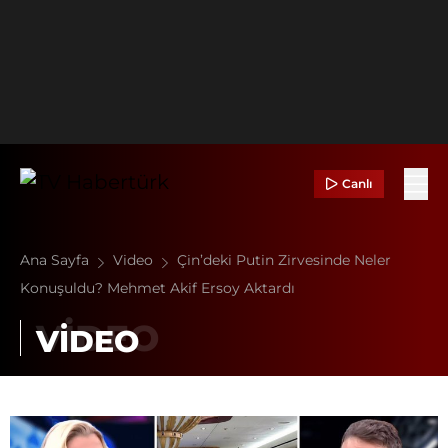
Canlı
Ana Sayfa
Video
Çin’deki Putin Zirvesinde Neler
Konuşuldu? Mehmet Akif Ersoy Aktardı
VİDEO