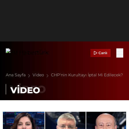
Canlı
Ana Sayfa
Video
CHP'nin Kurultayı İptal Mi Edilecek?
VİDEO