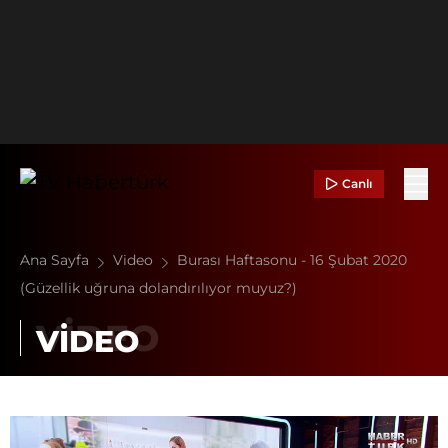
Canlı
Ana Sayfa
Video
Burası Haftasonu - 16 Şubat 2020
(Güzellik uğruna dolandırılıyor muyuz?)
VİDEO