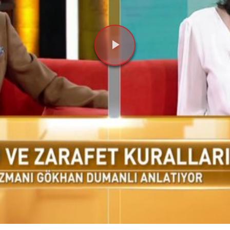
Videoyu
Oynat