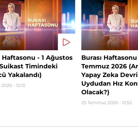
 Haftasonu - 1 Ağustos
Burası Haftasonu 
Suikast Timindeki
Temmuz 2026 (Ar
cü Yakalandı)
Yapay Zeka Devri
Uydudan Hız Kont
 2026 - 12:10
Olacak?)
25 Temmuz 2026 - 12:52