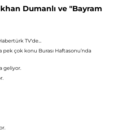
Gökhan Dumanlı ve "Bayram
Habertürk TV'de...
ha pek çok konu Burası Haftasonu’nda
 geliyor.
r.
or.