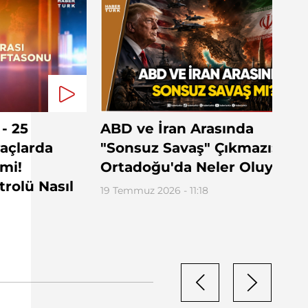
- 25
ABD ve İran Arasında
açlarda
"Sonsuz Savaş" Çıkmazı:
mi!
Ortadoğu'da Neler Oluyor?
rolü Nasıl
19 Temmuz 2026 - 11:18