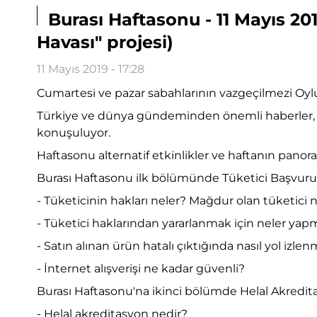
Burası Haftasonu - 11 Mayıs 2
Havası" projesi)
11 Mayıs 2019 - 17:28
Cumartesi ve pazar sabahlarının vazgeçilmezi Oylum
Türkiye ve dünya gündeminden önemli haberler, si
konuşuluyor.
Haftasonu alternatif etkinlikler ve haftanın panor
Burası Haftasonu ilk bölümünde Tüketici Başvuru
- Tüketicinin hakları neler? Mağdur olan tüketici na
- Tüketici haklarından yararlanmak için neler yap
- Satın alınan ürün hatalı çıktığında nasıl yol izlen
- İnternet alışverişi ne kadar güvenli?
Burası Haftasonu'na ikinci bölümde Helal Akredi
- Helal akreditasyon nedir?