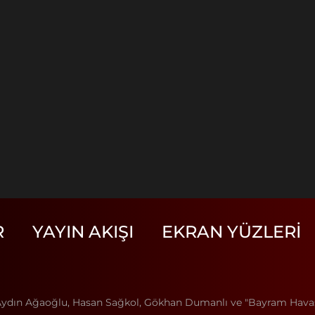
R
YAYIN AKIŞI
EKRAN YÜZLERI
(Aydın Ağaoğlu, Hasan Sağkol, Gökhan Dumanlı ve "Bayram Havası