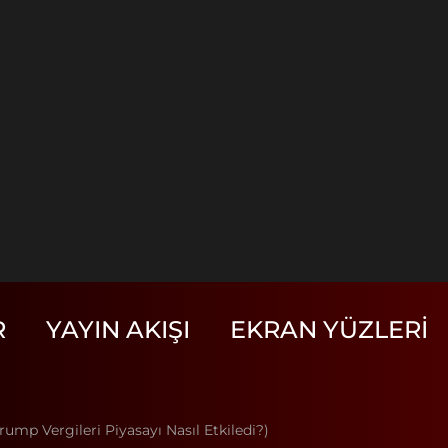
R
YAYIN AKIŞI
EKRAN YÜZLERI
rump Vergileri Piyasayı Nasıl Etkiledi?)