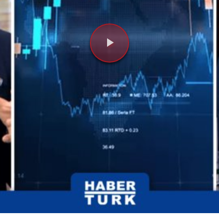
Videoyu
Oynat