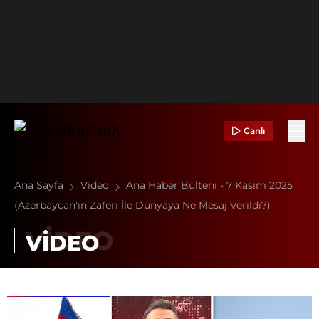
Canlı
Ana Sayfa
Video
Ana Haber Bülteni - 7 Kasım 2025
(Azerbaycan'ın Zaferi İle Dünyaya Ne Mesaj Verildi?)
VİDEO