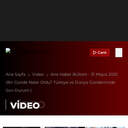
Canlı
Ana Sayfa
Video
Ana Haber Bülteni - 31 Mayıs 2025
(Bir Günde Neler Oldu? Türkiye ve Dünya Gündeminde
Son Durum )
VİDEO