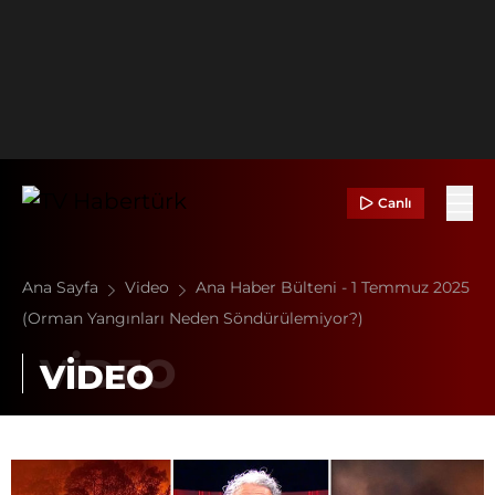
Canlı
Ana Sayfa
Video
Ana Haber Bülteni - 1 Temmuz 2025
(Orman Yangınları Neden Söndürülemiyor?)
VİDEO