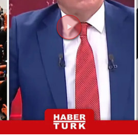
Videoyu
Oynat