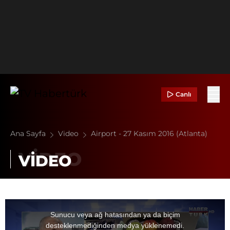
Canlı
Ana Sayfa
Video
Airport - 27 Kasım 2016 (Atlanta)
VİDEO
This
is
a
Sunucu veya ağ hatasından ya da biçim
modal
window.
desteklenmediğinden medya yüklenemedi.