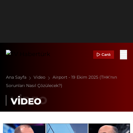
Canlı
Ana Sayfa
Video
Airport - 19 Ekim 2025 (THK'nın
Sorunları Nasıl Çözülecek?)
VİDEO