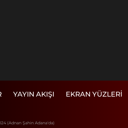
R
YAYIN AKIŞI
EKRAN YÜZLERI
2024 (Adnan Şahin Adana'da)