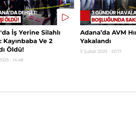
da İş Yerine Silahlı
Adana’da AVM Hır
ı: Kayınbaba Ve 2
Yakalandı
ı Öldü!
5 Şubat 2025 - 20:17
2025 - 14:48