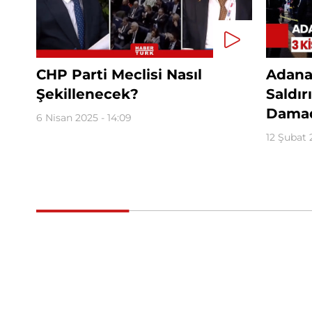
CHP Parti Meclisi Nasıl
Adana'
Şekillenecek?
Saldır
Damad
6 Nisan 2025 - 14:09
12 Şubat 