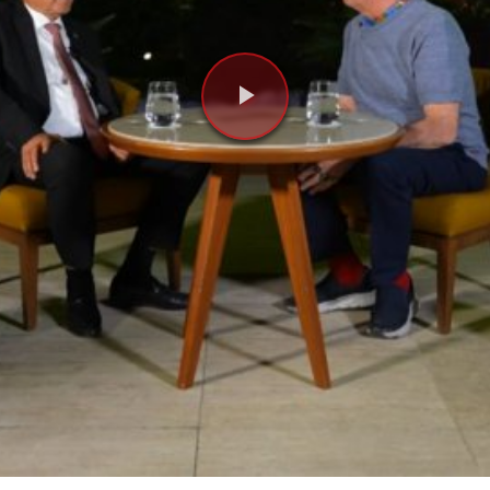
Videoyu
Oynat