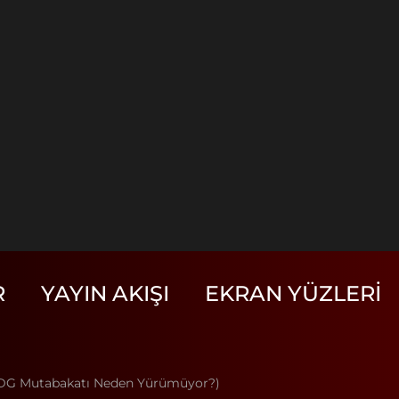
R
YAYIN AKIŞI
EKRAN YÜZLERI
-SDG Mutabakatı Neden Yürümüyor?)