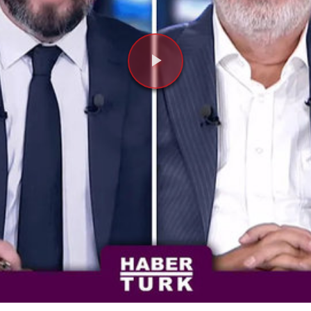
Videoyu
Oynat