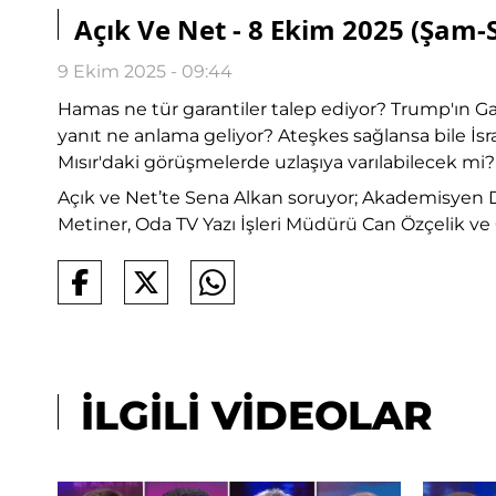
Açık Ve Net - 8 Ekim 2025 (Şa
9 Ekim 2025 - 09:44
Hamas ne tür garantiler talep ediyor? Trump'ın Ga
yanıt ne anlama geliyor? Ateşkes sağlansa bile İ
Mısır'daki görüşmelerde uzlaşıya varılabilecek m
Açık ve Net’te Sena Alkan soruyor; Akademisyen D
Metiner, Oda TV Yazı İşleri Müdürü Can Özçelik ve
İLGİLİ VİDEOLAR