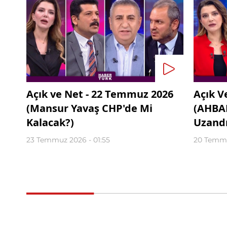
Açık ve Net - 22 Temmuz 2026
Açık V
(Mansur Yavaş CHP'de Mi
(AHBAP
Kalacak?)
Uzandı
23 Temmuz 2026 - 01:55
20 Temmu