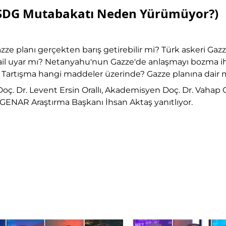
m-SDG Mutabakatı Neden Yürümüyor?)
zze planı gerçekten barış getirebilir mi? Türk askeri Gaz
srail uyar mı? Netanyahu'nun Gazze'de anlaşmayı bozma 
i? Tartışma hangi maddeler üzerinde? Gazze planına dair
oç. Dr. Levent Ersin Orallı, Akademisyen Doç. Dr. Vahap
 GENAR Araştırma Başkanı İhsan Aktaş yanıtlıyor.