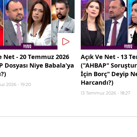
e Net - 20 Temmuz 2026
Açık Ve Net - 13 
 Dosyası Niye Babala'ya
("AHBAP" Soruştur
?)
İçin Borç" Deyip N
Harcandı?)
z 2026 - 19:20
13 Temmuz 2026 - 18:27