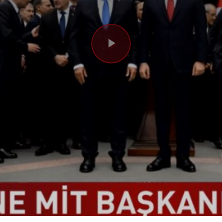
Videoyu
Oynat