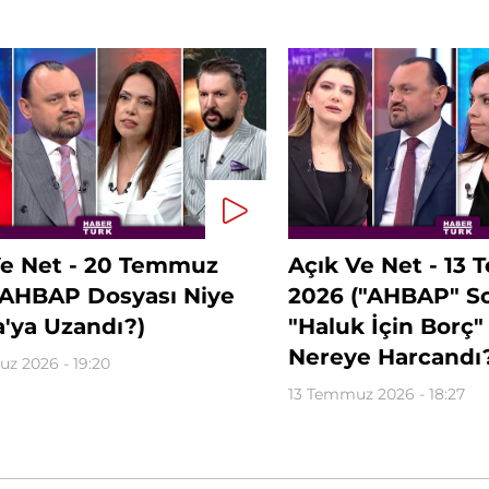
Ve Net - 20 Temmuz
Açık Ve Net - 13
(AHBAP Dosyası Niye
2026 ("AHBAP" So
a'ya Uzandı?)
"Haluk İçin Borç"
Nereye Harcandı
z 2026 - 19:20
13 Temmuz 2026 - 18:27