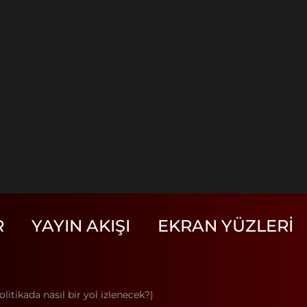
R
YAYIN AKIŞI
EKRAN YÜZLERI
litikada nasıl bir yol izlenecek?)