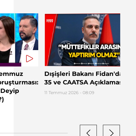
 Temmuz
Dışişleri Bakanı Fidan'dan F-
ruşturması:
35 ve CAATSA Açıklaması!
 Deyip
11 Temmuz 2026 - 08:09
?)