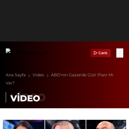
Canlı
Ana Sayfa
Video
ABD'nin Gazze'de Gizli Planı Mı
Var?
VİDEO