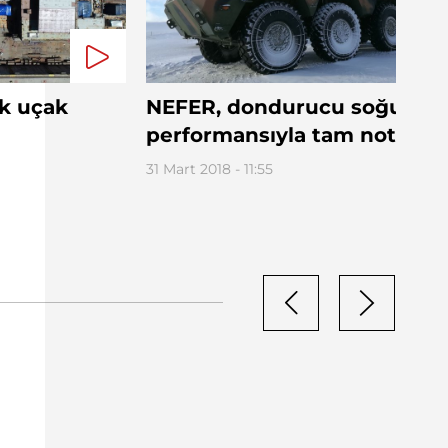
lk uçak
NEFER, dondurucu soğuktak
performansıyla tam not aldı
31 Mart 2018 - 11:55