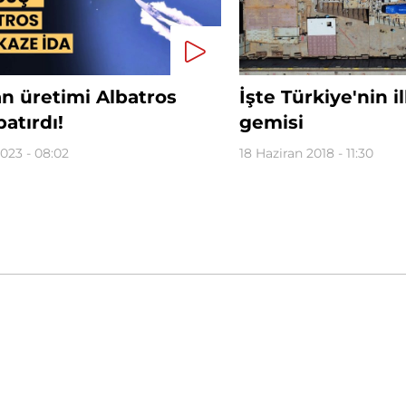
n üretimi Albatros
İşte Türkiye'nin i
atırdı!
gemisi
023 - 08:02
18 Haziran 2018 - 11:30