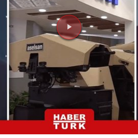
Videoyu
Oynat