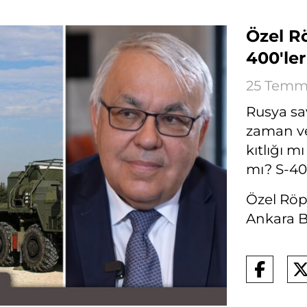
Özel R
400'le
25 Temmu
Rusya sa
zaman ve
kıtlığı m
mı? S-40
Özel Röp
Ankara Bü