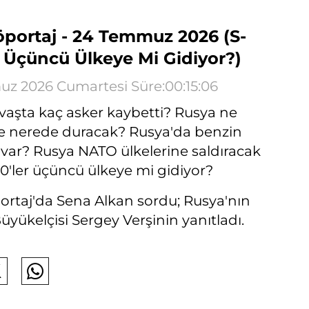
öportaj - 24 Temmuz 2026 (S-
r Üçüncü Ülkeye Mi Gidiyor?)
z 2026 Cumartesi Süre:00:15:06
vaşta kaç asker kaybetti? Rusya ne
 nerede duracak? Rusya'da benzin
ı var? Rusya NATO ülkelerine saldıracak
0'ler üçüncü ülkeye mi gidiyor?
ortaj'da Sena Alkan sordu; Rusya'nın
yükelçisi Sergey Verşinin yanıtladı.