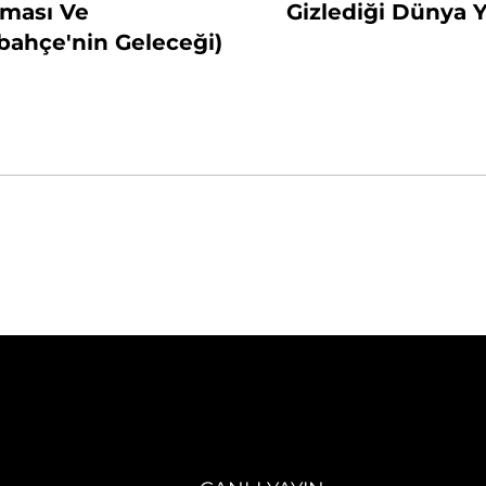
aması Ve
Gizlediği Dünya Y
bahçe'nin Geleceği)