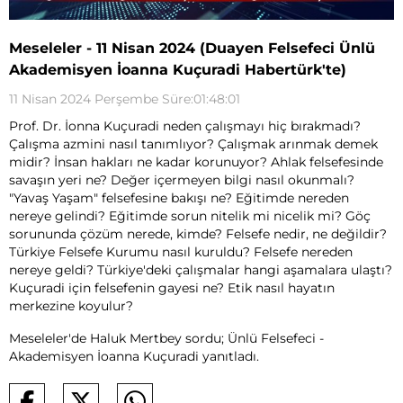
Meseleler - 11 Nisan 2024 (Duayen Felsefeci Ünlü
Akademisyen İoanna Kuçuradi Habertürk'te)
11 Nisan 2024 Perşembe Süre:01:48:01
Prof. Dr. İonna Kuçuradi neden çalışmayı hiç bırakmadı?
Çalışma azmini nasıl tanımlıyor? Çalışmak arınmak demek
midir? İnsan hakları ne kadar korunuyor? Ahlak felsefesinde
savaşın yeri ne? Değer içermeyen bilgi nasıl okunmalı?
"Yavaş Yaşam" felsefesine bakışı ne? Eğitimde nereden
nereye gelindi? Eğitimde sorun nitelik mi nicelik mi? Göç
sorununda çözüm nerede, kimde? Felsefe nedir, ne değildir?
Türkiye Felsefe Kurumu nasıl kuruldu? Felsefe nereden
nereye geldi? Türkiye'deki çalışmalar hangi aşamalara ulaştı?
Kuçuradi için felsefenin gayesi ne? Etik nasıl hayatın
merkezine koyulur?
Meseleler'de Haluk Mertbey sordu; Ünlü Felsefeci -
Akademisyen İoanna Kuçuradi yanıtladı.