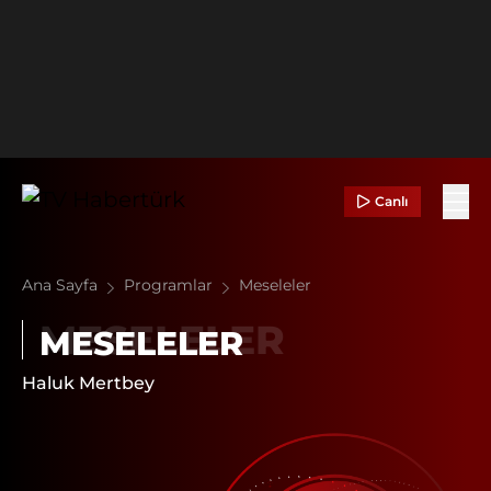
Canlı
Ana Sayfa
Programlar
Meseleler
MESELELER
Haluk Mertbey