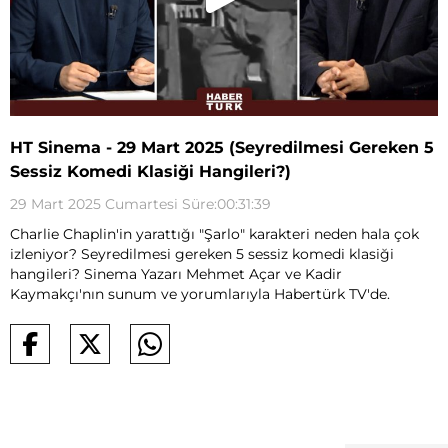
HT Sinema - 29 Mart 2025 (Seyredilmesi Gereken 5
Sessiz Komedi Klasiği Hangileri?)
29 Mart 2025 Cumartesi Süre:00:31:39
Charlie Chaplin'in yarattığı "Şarlo" karakteri neden hala çok
izleniyor? Seyredilmesi gereken 5 sessiz komedi klasiği
hangileri? Sinema Yazarı Mehmet Açar ve Kadir
Kaymakçı'nın sunum ve yorumlarıyla Habertürk TV'de.