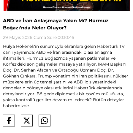
ABD ve İran Anlaşmaya Yakın Mı? Hürmüz
Boğazı'nda Neler Oluyor?
29 Mayıs 2026 Cuma Süre:00:10:46
Hülya Hökenek'in sunumuyla ekranlara gelen Habertürk TV
canlı yayınında; ABD ve İran arasındaki olası anlaşma
ihtimalleri, Hürmüz Boğazı'nda yaşanan patlamalar ve
Körfez'deki son gelişmeler masaya yatırılıyor. İRAM Başkanı
Doç. Dr. Serhan Afacan ve Ortadoğu Uzmanı Doç. Dr.
Gökhan Çınkara, Trump yönetiminin İran politikasını, nükleer
müzakerelerin üç temel şartını ve ABD iç siyasetindeki
dengelerin bölgeye olası etkilerini Habertürk ekranlarında
detaylandırıyor. Bölgede diplomatik bir çözüm mü ufukta,
yoksa kontrollü gerilim devam mı edecek? Bütün detaylar
haberimizde...