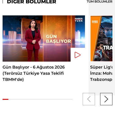
DİĞER BÖLÜMLER
TÜM BÖLÜMLER
Gün Başlıyor - 6 Ağustos 2026
Süper Lig'd
(Terörsüz Türkiye Yasa Teklifi
İmza: Moha
TBMM'de)
Trabzonspor