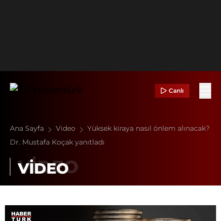
Canlı
Ana Sayfa
Video
Yüksek kiraya nasıl önlem alınacak?
Dr. Mustafa Koçak yanıtladı
VİDEO