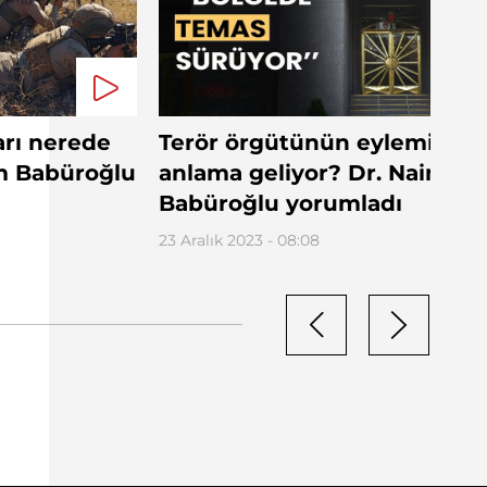
arı nerede
Terör örgütünün eylemi ne
m Babüroğlu
anlama geliyor? Dr. Naim
Babüroğlu yorumladı
23 Aralık 2023 - 08:08