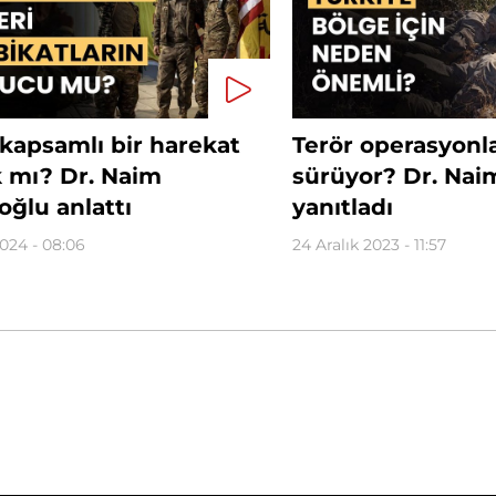
kapsamlı bir harekat
Terör operasyonl
k mı? Dr. Naim
sürüyor? Dr. Nai
ğlu anlattı
yanıtladı
024 - 08:06
24 Aralık 2023 - 11:57