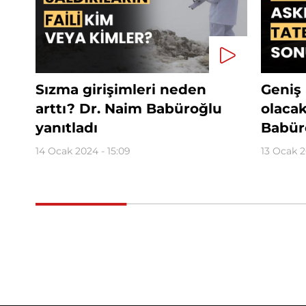
Sızma girişimleri neden
Geniş 
arttı? Dr. Naim Babüroğlu
olaca
yanıtladı
Babüro
14 Ocak 2024 - 15:09
13 Ocak 2