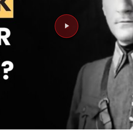
Videoyu
Oynat