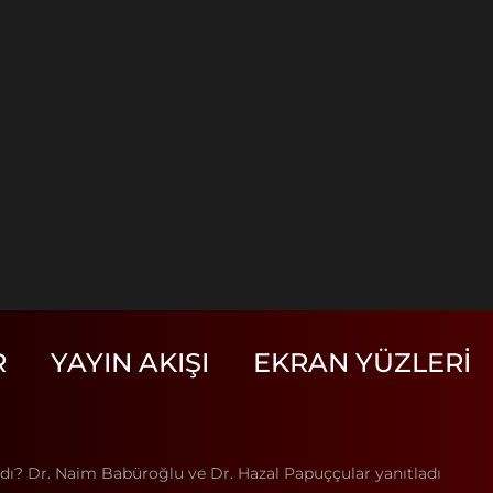
R
YAYIN AKIŞI
EKRAN YÜZLERI
ardı? Dr. Naim Babüroğlu ve Dr. Hazal Papuççular yanıtladı