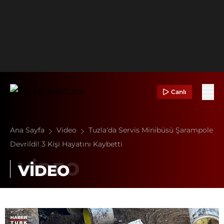
Canlı
Ana Sayfa
Video
Tuzla'da Servis Minibüsü Şarampole
Devrildi! 3 Kişi Hayatını Kaybetti
VİDEO