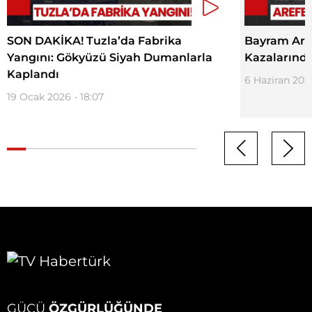
SON DAKİKA! Tuzla’da Fabrika
Bayram Arif
Yangını: Gökyüzü Siyah Dumanlarla
Kazalarında
Kaplandı
6 Haziran 2025
19 Ocak 2026 - 18:07
GÜCÜ
ÖZGÜRLÜĞÜNDE