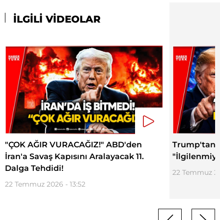
İLGİLİ VİDEOLAR
"ÇOK AĞIR VURACAĞIZ!" ABD'den
Trump'tan İ
İran'a Savaş Kapısını Aralayacak 11.
"İlgilenmiy
Dalga Tehdidi!
22 Temmuz 20
22 Temmuz 2026 - 13:52