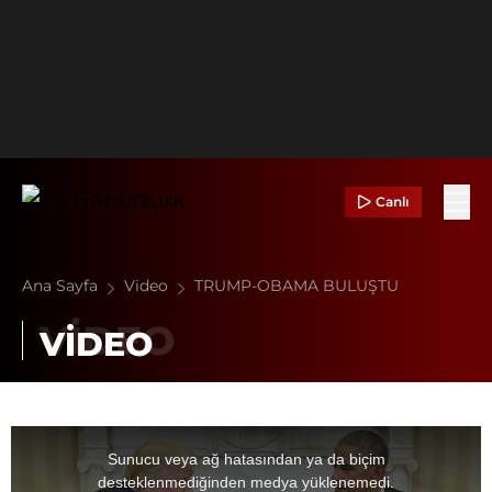
Canlı
Ana Sayfa
Video
TRUMP-OBAMA BULUŞTU
VİDEO
This
is
a
Sunucu veya ağ hatasından ya da biçim
modal
window.
desteklenmediğinden medya yüklenemedi.