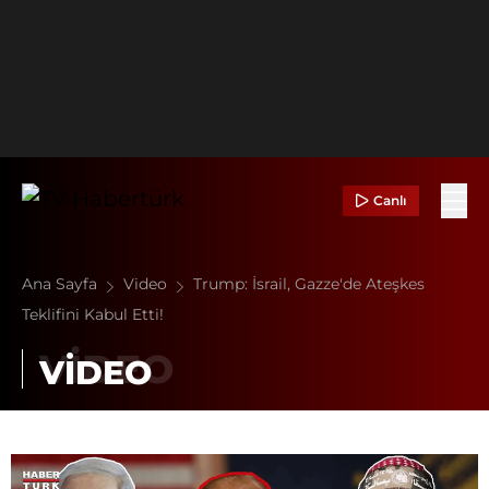
Canlı
Ana Sayfa
Video
Trump: İsrail, Gazze'de Ateşkes
Teklifini Kabul Etti!
VİDEO