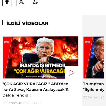
İLGİLİ VİDEOLAR
"ÇOK AĞIR VURACAĞIZ!" ABD'den
Trump'tan İ
İran'a Savaş Kapısını Aralayacak 11.
"İlgilenmiy
Dalga Tehdidi!
22 Temmuz 20
22 Temmuz 2026 - 13:52