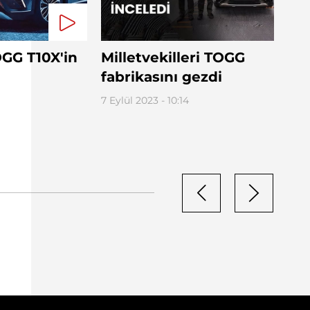
OGG T10X'in
Milletvekilleri TOGG
fabrikasını gezdi
7 Eylül 2023 - 10:14