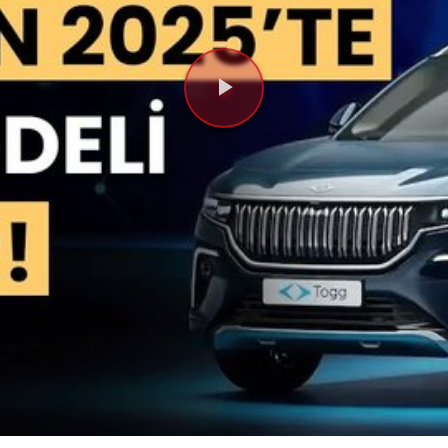
Videoyu
Oynat