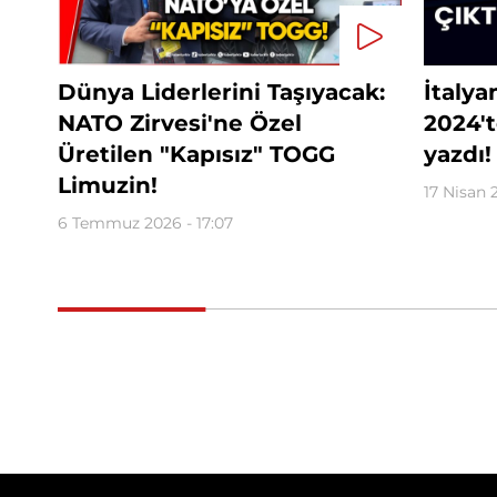
Dünya Liderlerini Taşıyacak:
İtalya
NATO Zirvesi'ne Özel
2024'
Üretilen "Kapısız" TOGG
yazdı!
Limuzin!
17 Nisan 
6 Temmuz 2026 - 17:07