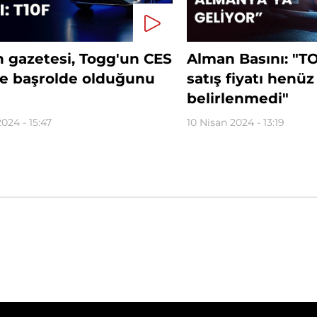
n gazetesi, Togg'un CES
Alman Basını: "T
te başrolde olduğunu
satış fiyatı henüz
belirlenmedi"
2024 - 15:47
10 Nisan 2024 - 13:19