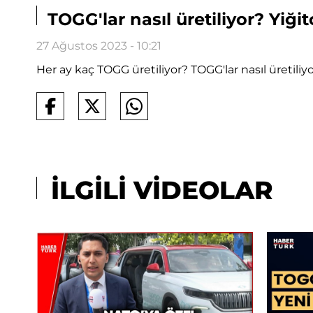
TOGG'lar nasıl üretiliyor? Yiği
27 Ağustos 2023 - 10:21
Her ay kaç TOGG üretiliyor? TOGG'lar nasıl üretili
İLGİLİ VİDEOLAR