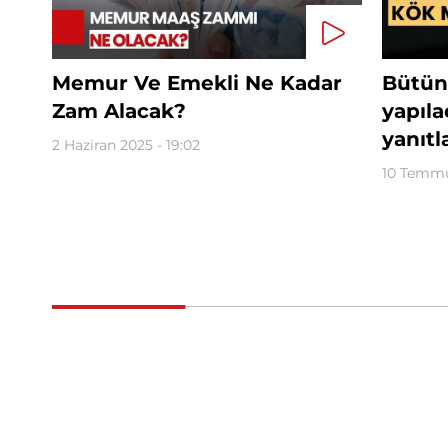
Memur Ve Emekli Ne Kadar
Bütün
Zam Alacak?
yapıl
yanıtl
2 Haziran 2025 - 19:02
10 Temmu