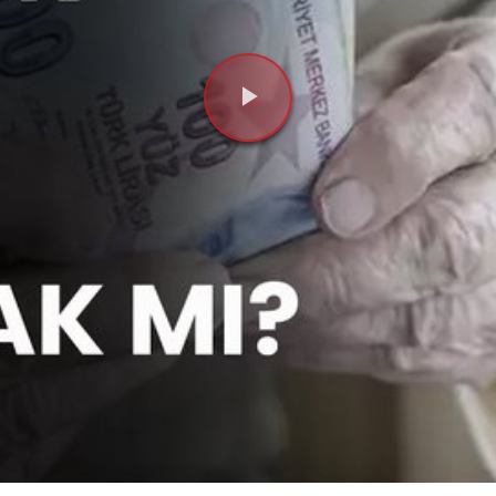
Videoyu
Oynat