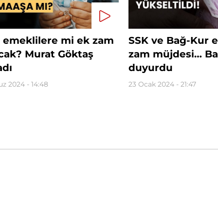
 emeklilere mi ek zam
SSK ve Bağ-Kur e
acak? Murat Göktaş
zam müjdesi… Ba
adı
duyurdu
z 2024 - 14:48
23 Ocak 2024 - 21:47