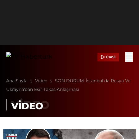
Canlı
Ana Sayfa
Video
SON DURUM: İstanbul'da Rusya Ve
Ukrayna'dan Esir Takas Anlaşması
VİDEO