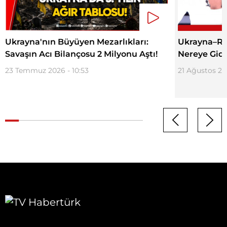
Ukrayna'nın Büyüyen Mezarlıkları:
Ukrayna–Ru
Savaşın Acı Bilançosu 2 Milyonu Aştı!
Nereye Gidi
23 Temmuz 2026 - 10:53
21 Ağustos 202