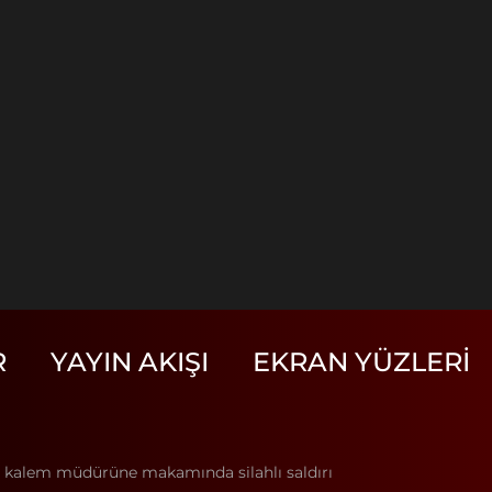
R
YAYIN AKIŞI
EKRAN YÜZLERI
l kalem müdürüne makamında silahlı saldırı