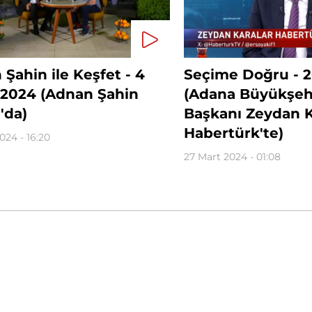
Şahin ile Keşfet - 4
Seçime Doğru - 2
 2024 (Adnan Şahin
(Adana Büyükşehi
'da)
Başkanı Zeydan K
Habertürk'te)
024 - 16:20
27 Mart 2024 - 01:08