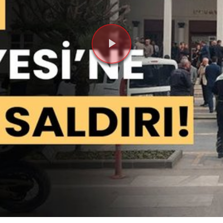
Videoyu
Oynat