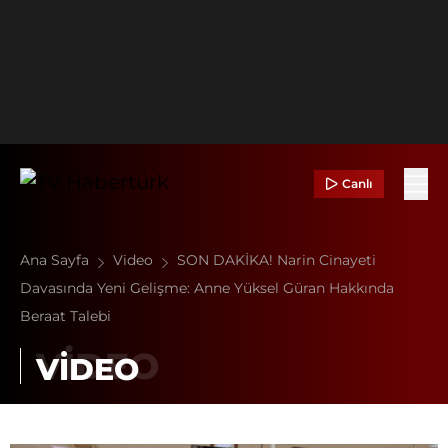
Canlı
Ana Sayfa
Video
SON DAKİKA! Narin Cinayeti
Davasında Yeni Gelişme: Anne Yüksel Güran Hakkında
Beraat Talebi
VİDEO