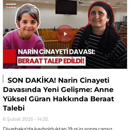
Videoyu
Oynat
SON DAKİKA! Narin Cinayeti
Davasında Yeni Gelişme: Anne
Yüksel Güran Hakkında Beraat
Talebi
6 Şubat 2025 - 14:32
Diyarbakır'da kaybolduktan 19 gün sonra cansız