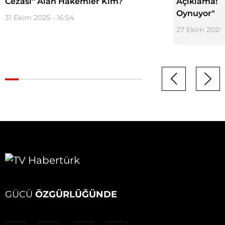
Cezası" Alan Hakemler Kim?
Açıklama! "
Oynuyor"
31 Ekim 2025 - 16:54
27 Ekim 2025 
GÜCÜ
ÖZGÜRLÜĞÜNDE