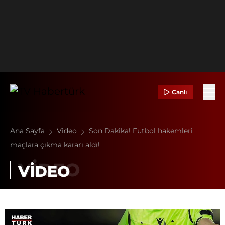
Canlı
Ana Sayfa
Video
Son Dakika! Futbol hakemleri
maçlara çıkma kararı aldı!
VİDEO