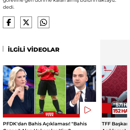
görevine geri dönme kararı almış bulunmaktayız."
dedi.
İLGİLİ VİDEOLAR
PFDK'dan Bahis Açıklaması! "Bahis
TFF Başkan