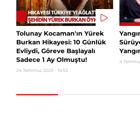
Tolunay Kocaman'ın Yürek
Yangı
Burkan Hikayesi: 10 Günlük
Sürüyo
Evliydi, Göreve Başlayalı
Yangın
Sadece 1 Ay Olmuştu!
4 Temmuz
24 Temmuz 2025 - 14:53