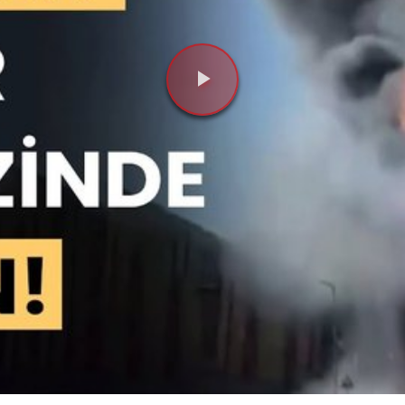
Videoyu
Oynat