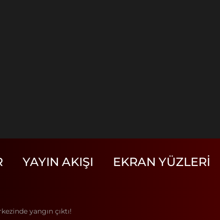
R
YAYIN AKIŞI
EKRAN YÜZLERI
kezinde yangın çıktı!