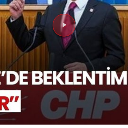
Videoyu
Oynat