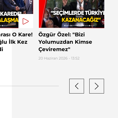
nrası O Kare!
Özgür Özel: "Bizi
ğlu İlk Kez
Yolumuzdan Kimse
di
Çeviremez"
20 Haziran 2026 - 13:52