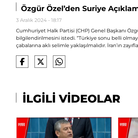
Özgür Özel’den Suriye Açıklam
3 Aralık 2024 - 18:17
Cumhuriyet Halk Partisi (CHP) Genel Başkanı Özgür
bilgilendirilmesini istedi. “Türkiye sonu belli ol
çabalarına aklı selimle yaklaşılmalıdır. İran’ın zayıf
İLGİLİ VİDEOLAR