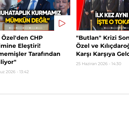
 Özel'den CHP
"Butlan" Krizi So
mine Eleştiri!
Özel ve Kılıçdaro
lmemişler Tarafından
Karşı Karşıya Gel
liyor"
25 Haziran 2026 - 14:30
z 2026 - 13:42