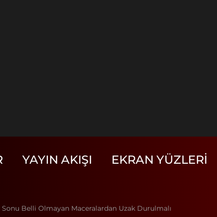
R
YAYIN AKIŞI
EKRAN YÜZLERI
: Sonu Belli Olmayan Maceralardan Uzak Durulmalı