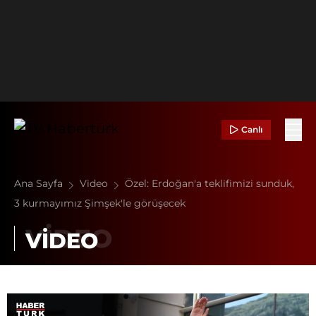
Canlı
Ana Sayfa
Video
Özel: Erdoğan'a teklifimizi sunduk,
3 kurmayımız Şimşek'le görüşecek
VİDEO