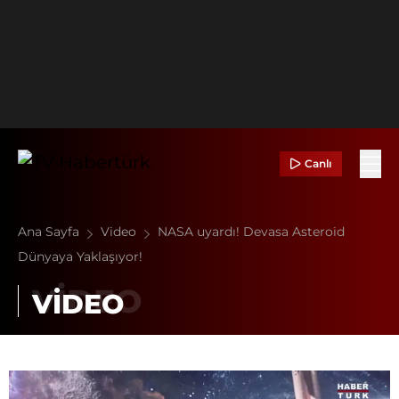
Canlı
Ana Sayfa
Video
NASA uyardı! Devasa Asteroid
Dünyaya Yaklaşıyor!
VİDEO