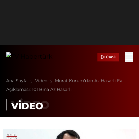
Canlı
Ana Sayfa
Video
Murat Kurum'dan Az Hasarlı Ev
Açıklaması: 101 Bina Az Hasarlı
VİDEO