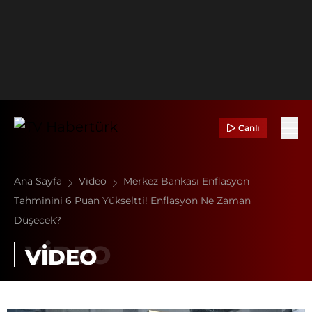
Canlı
Ana Sayfa
Video
Merkez Bankası Enflasyon
Tahminini 6 Puan Yükseltti! Enflasyon Ne Zaman
Düşecek?
VİDEO