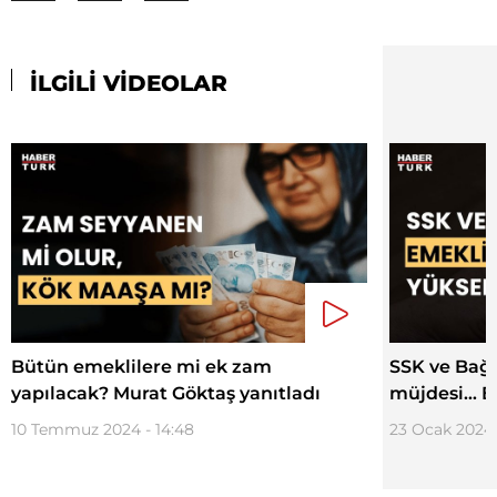
İLGİLİ VİDEOLAR
Bütün emeklilere mi ek zam
SSK ve Bağ
yapılacak? Murat Göktaş yanıtladı
müjdesi… B
10 Temmuz 2024 - 14:48
23 Ocak 2024 