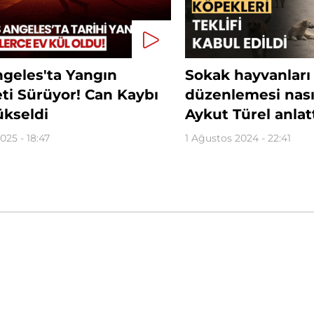
ngeles'ta Yangın
Sokak hayvanları
ti Sürüyor! Can Kaybı
düzenlemesi nası
ükseldi
Aykut Türel anlat
025 - 18:47
1 Ağustos 2024 - 22:41