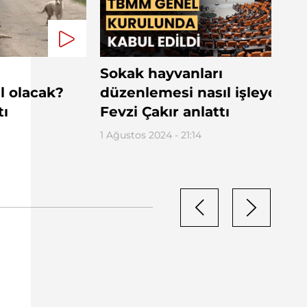
Sokak hayvanları
l olacak?
düzenlemesi nasıl işleyecek
tı
Fevzi Çakır anlattı
1 Ağustos 2024 - 21:14