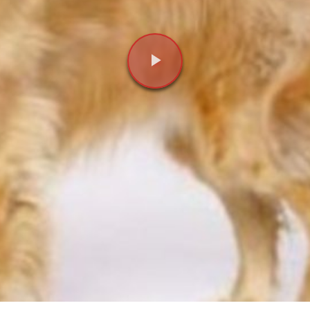
Videoyu
Oynat