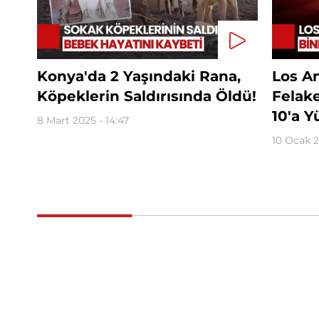
Konya'da 2 Yaşındaki Rana,
Los A
Köpeklerin Saldırısında Öldü!
Felake
10'a Y
8 Mart 2025 - 14:47
10 Ocak 2