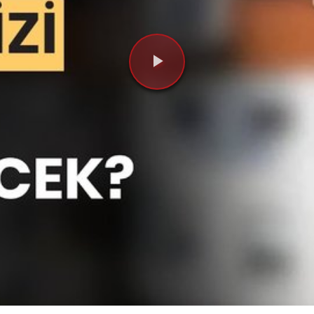
Videoyu
Oynat