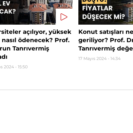
siteler açılıyor, yüksek
Konut satışları n
r nasıl ödenecek? Prof.
geriliyor? Prof. D
arun Tanrıvermiş
Tanrıvermiş değe
adı
17 Mayıs 2024 - 14:34
s 2024 - 15:50