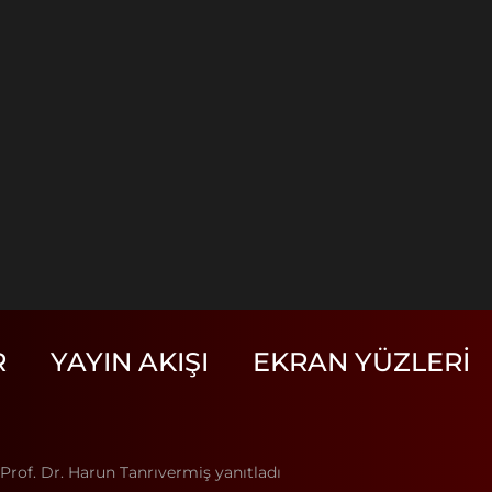
R
YAYIN AKIŞI
EKRAN YÜZLERI
Prof. Dr. Harun Tanrıvermiş yanıtladı