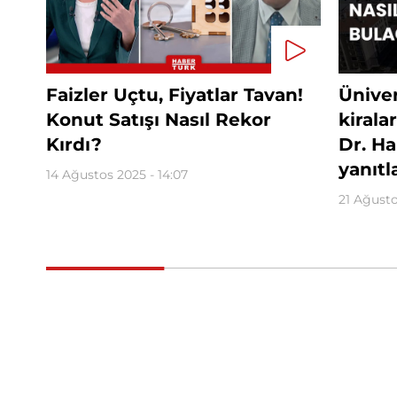
Faizler Uçtu, Fiyatlar Tavan!
Üniver
Konut Satışı Nasıl Rekor
kirala
Kırdı?
Dr. H
yanıtl
14 Ağustos 2025 - 14:07
21 Ağusto