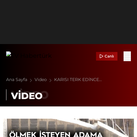
Canlı
Ana Sayfa
Video
KARISI TERK EDİNCE...
VİDEO