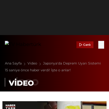
Canlı
Ana Sayfa
Video
Japonya'da Deprem Uyarı Sistemi
15 saniye önce haber verdi! İşte o anlar!
VİDEO