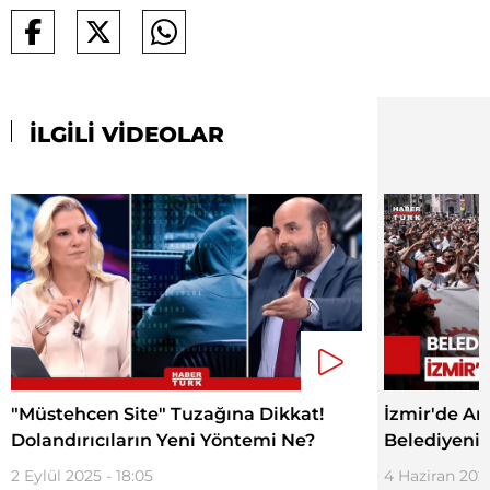
İLGİLİ VİDEOLAR
"Müstehcen Site" Tuzağına Dikkat!
İzmir'de An
Dolandırıcıların Yeni Yöntemi Ne?
Belediyenin
2 Eylül 2025 - 18:05
4 Haziran 2025