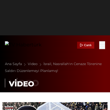
Canlı
Ana Sayfa
Video
İsrail, Nasrallah'ın Cenaze Törenine
Saldırı Düzenlemeyi Planlamış!
VİDEO